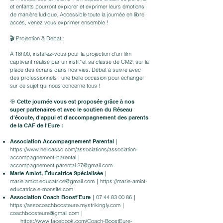
et enfants pourront explorer et exprimer leurs émotions
de manière ludique. Accessible toute la journée en libre
accès, venez vous exprimer ensemble !
🎬 Projection & Débat :
À 16h00, installez-vous pour la projection d’un film
captivant réalisé par un instit' et sa classe de CM2, sur la
place des écrans dans nos vies. Débat à suivre avec
des professionnels : une belle occasion pour échanger
sur ce sujet qui nous concerne tous !
🎯
Cette journée vous est proposée grâce à nos
super partenaires et avec le soutien du Réseau
d'écoute, d'appui et d'accompagnement des parents
de la CAF de l'Eure :
Association Accompagnement Parental
｜
https://www.helloasso.com/associations/association-
accompagnement-parental
｜
accompagnement.parental.27@gmail.com
Marie Amiot, Éducatrice Spécialisée
｜
marie.amiot.educatrice@gmail.com
｜
https://marie-amiot-
educatrice.e-monsite.com
Association Coach Boost’Eure
｜07
44 83 00 86
｜
https://assocoachboosteure.mystrikingly.com
｜
coachboosteure@gmail.com
｜
https://www.facebook.com/Coach-BoostEure-