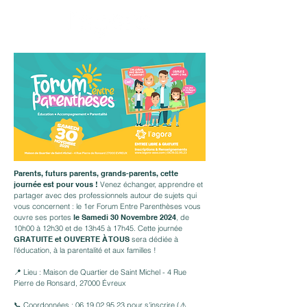
Parents, futurs parents, grands-parents, cette
journée est pour vous !
V
enez échanger, apprendre et
partager avec des professionnels autour de sujets qui
vous concernent : le 1er Forum Entre Parenthèses vous
ouvre ses portes
le Samedi 30 Novembre 2024
, de
10h00 à 12h30 et de 13h45 à 17h45. Cette journée
GRATUITE et OUVERTE À TOUS
sera dédiée à
l'éducation, à la parentalité et aux familles !
📍 Lieu : Maison de Quartier de Saint Michel - 4 Rue
Pierre de Ronsard, 27000 Évreux
📞 Coordonnées :
06.19.02.95.23
pour s'inscrire (⚠️