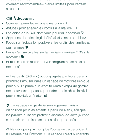
vivement recommandée - places limitées pour certains
ateliers!)
🧑‍🏫
À découvrir :
Comment gérer les écrans sans crise ? 📱
Astuces pour apaiser les conflits à la maison 🧘‍♀️
Les aides de la CAF dont vous pourriez bénéficier 💡
Apprendre la réflexologie bébé 👶 et la naturopathie 🌿
Focus sur l'éducation positive et les droits des familles et
des femmes 🛡️
Envie d’en savoir plus sur la médiation familiale ? C’est le
moment ! 🗣️
Et bien d'autres ateliers... (voir programme complet ci-
dessous)
👶 Les petits (0-6 ans) accompagnés par leurs parents
pourront s’amuser dans un espace de motricité rien que
pour eux. Et parce que c'est toujours sympa de garder
des souvenirs… passez par notre studio photo familial
pour immortaliser l'instant 📸 !
🏠 Un espace de garderie sera également mis à
disposition pour les enfants à partir de 4 ans, afin que
les parents puissent profiter pleinement de cette journée
et participer sereinement aux ateliers proposés.
🎨 Ne manquez pas non plus l'occasion de participer à
la Fresque des Émotions ! Un espace créatif où parents