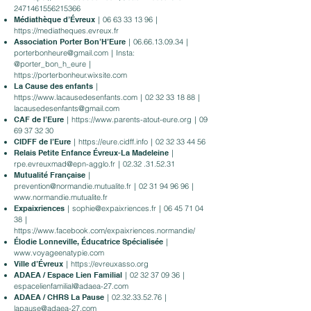
2471461556215366
Médiathèque d’Évreux
｜06
63 33 13 96
｜
https://mediatheques.evreux.fr
Association Porter Bon’H’Eure
｜06.66.13.09.34｜
porterbonheure@gmail.com
｜Insta:
@porter_bon_h_eure｜
https://porterbonheur.wixsite.com
La Cause des enfants
｜
https://www.lacausedesenfants.com
｜02
32 33 18 88
｜
lacausedesenfants@gmail.com
CAF de l’Eure
｜
https://www.parents-atout-eure.org
｜09
69 37 32 30
CIDFF de l’Eure
｜
https://eure.cidff.info
｜02
32 33 44 56
Relais Petite Enfance Évreux-La Madeleine
｜
rpe.evreuxmad@epn-agglo.fr
｜02.32 .31.52.31
Mutualité Française
｜
prevention@normandie.mutualite.fr
｜02
31 94 96 96
｜
www.normandie.mutualite.fr
Expaixriences
｜
sophie@expaixriences.fr
｜06
45 71 04
38
｜
https://www.facebook.com/expaixriences.normandie/
Élodie Lonneville, Éducatrice Spécialisée
｜
www.voyageenatypie.com
Ville d’Évreux
｜
https://evreuxasso.org
ADAEA / Espace Lien Familial
｜02
32 37 09 36
｜
espacelienfamilial@adaea-27.com
ADAEA / CHRS La Pause
｜02.32.33.52.76｜
lapause@adaea-27.com